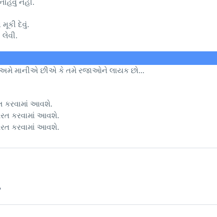
 નાહવુ નહી.
કી દેવું.
લેવી.
- અમે માનીએ છીએ કે તમે રજાઓને લાયક છો...
 કરવામાં આવશે.
રત કરવામાં આવશે.
રત કરવામાં આવશે.
?
 Booking.