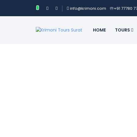
info@krimoni.com
🕾
+91 77780 7
HOME
TOURS