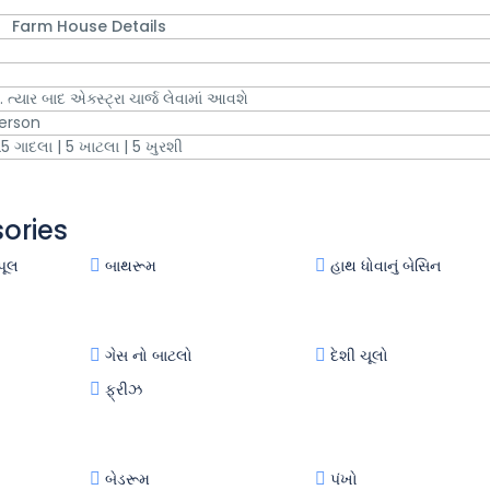
Farm House Details
n.
ત્યાર બાદ એક્સ્ટ્રા ચાર્જ લેવામાં આવશે
Person
25
| 5
| 5
ગાદલા
ખાટલા
ખુરશી
ories
પૂલ
બાથરૂમ
હાથ ધોવાનું બેસિન
ગેસ નો બાટલો
દેશી ચૂલો
ફ્રીઝ
બેડરૂમ
પંખો