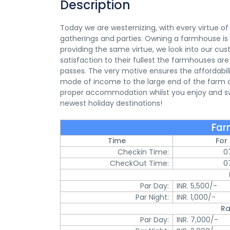
Description
Today we are westernizing, with every virtue of 
gatherings and parties. Owning a farmhouse i
providing the same virtue, we look into our cu
satisfaction to their fullest the farmhouses ar
passes. The very motive ensures the affordabil
mode of income to the large end of the farm own
proper accommodation whilst you enjoy and swi
newest holiday destinations!
Far
Time
For
Checkin Time:
0
CheckOut Time:
0
Par Day:
INR. 5,500/-
Par Night:
INR. 1,000/-
Ra
Par Day:
INR. 7,000/-