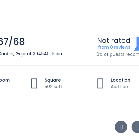
 67/68
Not rated
from 0 reviews
Kanbhi, Gujarat 394540, India
0% of guests rec
room
Square
Location
502 sqft
Aerthan