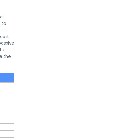
al
 to
as it
passive
the
e the