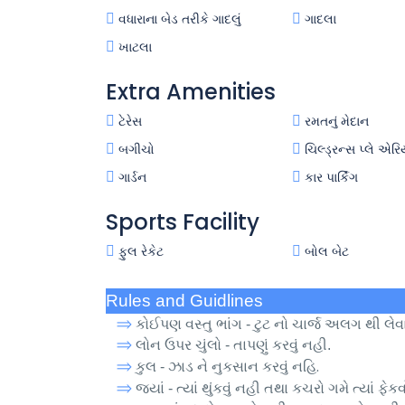
વધારાના બેડ તરીકે ગાદલું
ગાદલા
ખાટલા
Extra Amenities
ટેરેસ
રમતનું મેદાન
બગીચો
ચિલ્ડ્રન્સ પ્લે એરિ
ગાર્ડન
કાર પાર્કિંગ
Sports Facility
ફુલ રેકેટ
બોલ બેટ
Rules and Guidlines
⇒
કોઈપણ વસ્તુ ભાંગ - ટુટ નો ચાર્જ અલગ થી લેવ
⇒
લોન ઉપર ચુંલો - તાપણું કરવું નહી.
⇒
.
કુલ - ઝાડ ને નુકસાન કરવું નહિ
⇒
જ્યાં - ત્યાં થુંકવું નહી તથા કચરો ગમે ત્યાં ફેક