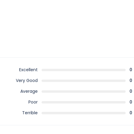
Excellent
0
Very Good
0
Average
0
Poor
0
Terrible
0