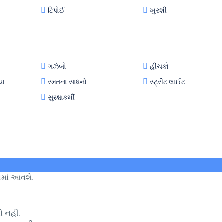
ટિપોઈ
ખુરશી
ગઝેબો
હીંચકો
યા
રમતના સાધનો
સ્ટ્રીટ લાઈટ
સુરક્ષાકર્મી
ામાં આવશે.
વો નહી.