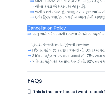
⇒
બાથ માં કચરો નાખવો નહી તથા સાબુ- શેમ્પુ થી
⇒
ભીના કપડાં એ મકાન માં જવું નહિ.
⇒
જતી વખતે કચરા નું ઝબલું ભરી બહાર સાઈડ માં મૂ
⇒
ઇલેકટ્રિક આઈટમ બગડી ન જાય તેની કાળજી 
Cancellation Policy
⇒
પરંતુ અમે ખરેખર નથી ઇચ્છતા કે તમે આ જુઓ 
પ્રવાસ કેન્સલેશન
ચાર્જીસની શરૂઆત.
⇒
1
0%
દિવસ પહેલ રદ કરવામા આવશે તો.
રકમ પરત
⇒
3
75%
દિવસ પહેલ રદ કરવામા આવશે તો.
રકમ પ
⇒
7
90%
દિવસ પહેલ રદ કરવામા આવશે તો.
રકમ પ
FAQs
This is the farm house I want to book
You Can Book Offline, There Is an Option in Our